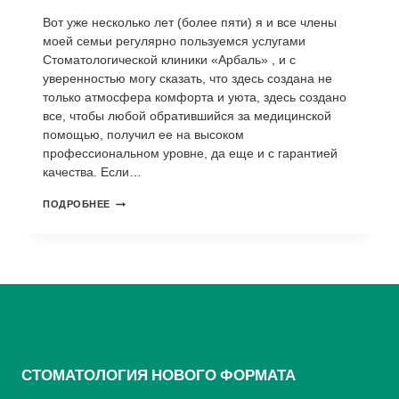
ТЕМ,
КАК
Вот уже несколько лет (более пяти) я и все члены
ПРИЙТИ,
моей семьи регулярно пользуемся услугами
ЧИТАЛА
ОТЗЫВЫ
Стоматологической клиники «Арбаль» , и с
В
уверенностью могу сказать, что здесь создана не
ИНТЕРНЕТЕ.
только атмосфера комфорта и уюта, здесь создано
В
все, чтобы любой обратившийся за медицинской
ИТОГЕ
ВСЁ
помощью, получил ее на высоком
ЧТО
профессиональном уровне, да еще и с гарантией
Я
качества. Если…
ЛЕЧИЛА
РАНЕЕ
В
ВЫСОКОПРОФЕССИОНАЛЬНО,
ПОДРОБНЕЕ
ДРУГИХ
УЮТНО,
МЕСТАХ,
КОМФОРТНО
ВОРОБЬЕВ
АЛЕКСЕЙ
АЛЕКСАНДРОВИЧ,
УДАЛЯЛ.
СТОМАТОЛОГИЯ НОВОГО ФОРМАТА