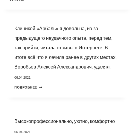
Клиникой «Арбаль» я довольна, из-за
предыдущего неудачного опыта, перед тем,
как прийти, читала отзывы в Интернете. В
итоге всё что я лечила ранее в других местах,
Воробьев Алексей Александрович, удалял.
06.04.2021
КЛИНИКОЙ
ПОДРОБНЕЕ
«АРБАЛЬ»
Я
ДОВОЛЬНА,
ИЗ-
ЗА
ПРЕДЫДУЩЕГО
НЕУДАЧНОГО
Высокопрофессионально, уютно, комфортно
ОПЫТА,
ПЕРЕД
06.04.2021