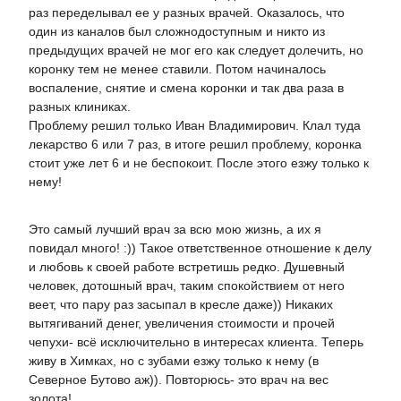
раз переделывал ее у разных врачей. Оказалось, что
один из каналов был сложнодоступным и никто из
предыдущих врачей не мог его как следует долечить, но
коронку тем не менее ставили. Потом начиналось
воспаление, снятие и смена коронки и так два раза в
разных клиниках.
Проблему решил только Иван Владимирович. Клал туда
лекарство 6 или 7 раз, в итоге решил проблему, коронка
стоит уже лет 6 и не беспокоит. После этого езжу только к
нему!
Это самый лучший врач за всю мою жизнь, а их я
повидал много! :)) Такое ответственное отношение к делу
и любовь к своей работе встретишь редко. Душевный
человек, дотошный врач, таким спокойствием от него
веет, что пару раз засыпал в кресле даже)) Никаких
вытягиваний денег, увеличения стоимости и прочей
чепухи- всё исключительно в интересах клиента. Теперь
живу в Химках, но с зубами езжу только к нему (в
Северное Бутово аж)). Повторюсь- это врач на вес
золота!