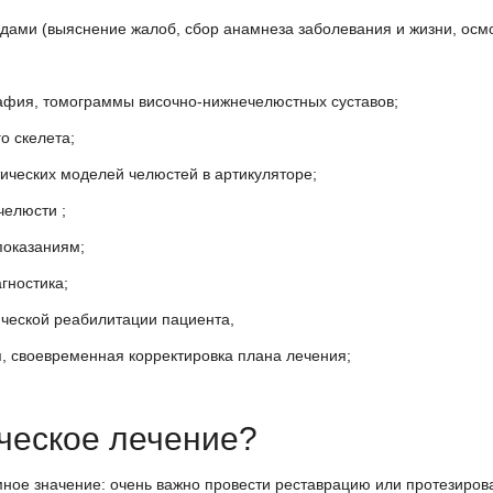
ами (выяснение жалоб, сбор анамнеза заболевания и жизни, осмо
афия, томограммы височно-нижнечелюстных суставов;
о скелета;
тических моделей челюстей в артикуляторе;
челюсти ;
 показаниям;
агностика;
ической реабилитации пациента,
ия, своевременная корректировка плана лечения;
ическое лечение?
мное значение: очень важно провести реставрацию или протезиров