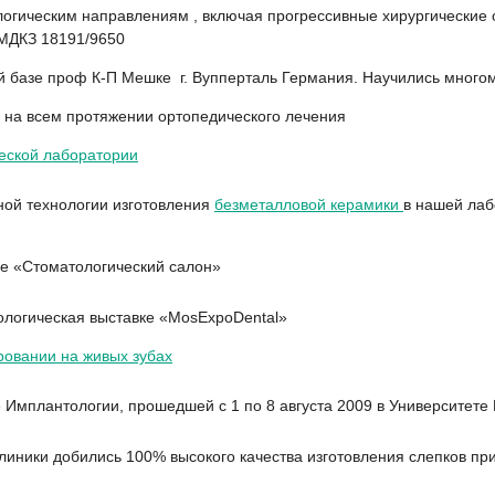
огическим направлениям , включая прогрессивные хирургические 
МДКЗ 18191/9650
й базе проф К-П Мешке г. Вупперталь Германия. Научились многом
на всем протяжении ортопедического лечения
еской лаборатории
ной технологии изготовления
безметалловой керамики
в нашей ла
ке «Стоматологический салон»
ологическая выставке «MosExpoDental»
ровании на живых зубах
Имплантологии, прошедшей с 1 по 8 августа 2009 в Университете 
клиники добились 100% высокого качества изготовления слепков 