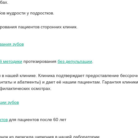
бах.
ов мудрости у подростков.
рования пациентов сторонних клиник.
вания зубов
й методики
протезирования
без депульпации
.
 в нашей клинике. Клиника подтверждает предоставление бессроч
таты и абатменты) и дает её нашим пациентам. Гарантия клиники
филактических осмотрах.
ции зубов
нтов
для пациентов после 60 лет
онок из диоксида циркония в нашей лаборатории