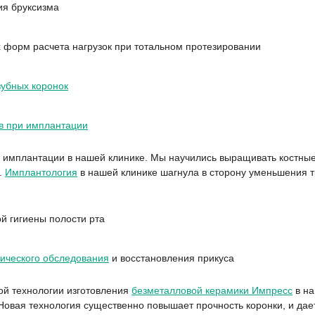
ия бруксизма
 форм расчета нагрузок при тотальном протезировании
зубных коронок
в при имплантации
имплантации в нашей клинике. Мы научились выращивать костные тк
.
Имплантология
в нашей клинике шагнула в сторону уменьшения 
й гигиены полости рта
гического обследования
и восстановления прикуса
ой технологии изготовления
безметалловой керамики Импресс
в на
Новая технология существенно повышает прочность коронки, и дает