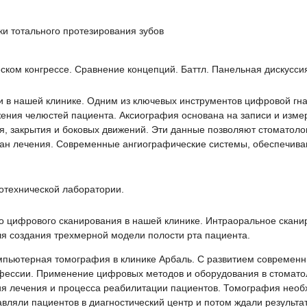
и тотального протезирования зубов
ском конгрессе. Сравнение концепций. Баттл. Панельная дискусси
 в нашей клинике. Одним из ключевых инструментов цифровой гна
ения челюстей пациента. Аксиография основана на записи и изме
я, закрытия и боковых движений. Эти данные позволяют стоматоло
лан лечения. Современные ангиографические системы, обеспечива
отехнической лаборатории.
 цифрового сканирования в нашей клинике. Интраоральное сканир
я создания трехмерной модели полости рта пациента.
мпьютерная томография в клинике Арбаль. С развитием современн
ессии. Применение цифровых методов и оборудования в стоматол
ия лечения и процесса реабилитации пациентов. Томография необ
вляли пациентов в диагностический центр и потом ждали результа