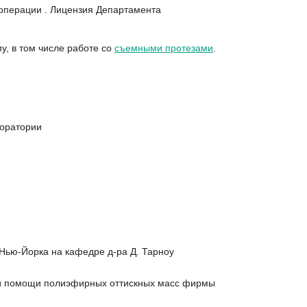
операции . Лицензия Департамента
у, в том числе работе со
съемными протезами
.
боратории
Нью-Йорка на кафедре д-ра Д. Тарноу
при помощи полиэфирных оттискных масс фирмы