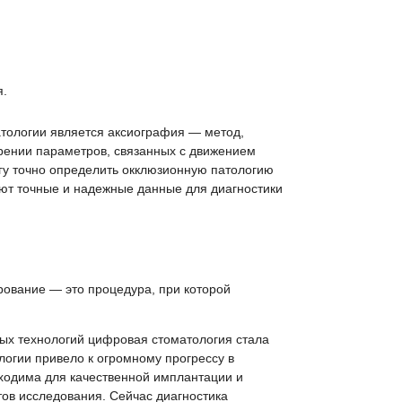
я.
тологии является аксиография — метод,
рении параметров, связанных с движением
гу точно определить окклюзионную патологию
ют точные и надежные данные для диагностики
ование — это процедура, при которой
ых технологий цифровая стоматология стала
огии привело к огромному прогрессу в
ходима для качественной имплантации и
тов исследования. Сейчас диагностика