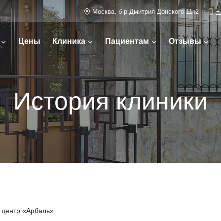
Москва, б-р Дмитрия Донского 11к2
+
Цены
Клиника
Пациентам
Отзывы
История клиники
 центр «Арбаль»