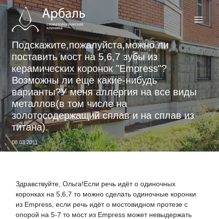
Перейти
к
содержимому
Подскажите,пожалуйста,можно ли
поставить мост на 5,6,7 зубы из
керамических коронок "Empress"?
Возможны ли еще какие-нибудь
варианты?У меня аллергия на все виды
металлов(в том числе на
золотосодержащий сплав и на сплав из
титана).
08.03.2011
Здравствуйте, Ольга!Если речь идёт о одиночных
коронках на 5,6,7 то можно сделать одиночные коронки
из Empress, если речь идёт о мостовидном протезе с
опорой на 5-7 то мост из Empress может невыдержать