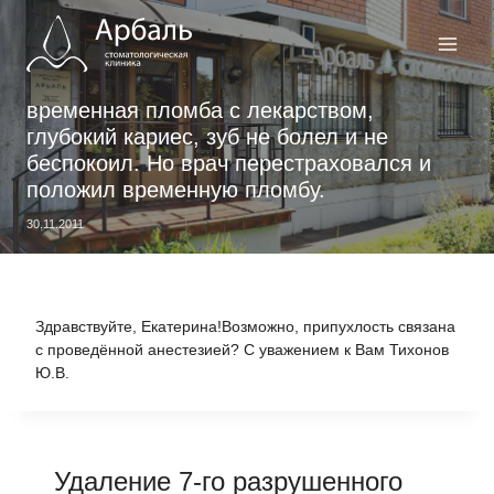
Перейти
к
содержимому
временная пломба с лекарством,
глубокий кариес, зуб не болел и не
беспокоил. Но врач перестраховался и
положил временную пломбу.
30.11.2011
Здравствуйте, Екатерина!Возможно, припухлость связана
с проведённой анестезией? С уважением к Вам Тихонов
Ю.В.
Удаление 7-го разрушенного