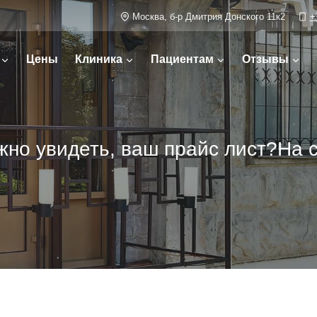
Москва, б-р Дмитрия Донского 11к2
+
Цены
Клиника
Пациентам
Отзывы
жно увидеть, ваш прайс лист?На с