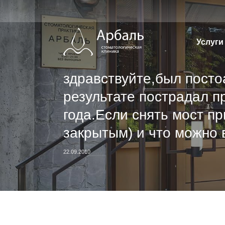
Перейти
к
содержимому
Услуги
здравствуйте,был посто
результате пострадал п
года.Если снять мост п
закрытым) и что можно
22.09.2010