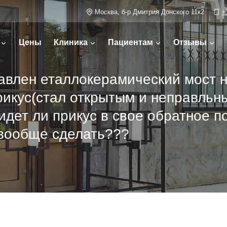
Москва, б-р Дмитрия Донского 11к2
+
Цены
Клиника
Пациентам
Отзывы
авлен еталлокерамический мост на
рикус(стал открытым и неправльны
ридет ли прикус в свое обратное 
 вообще сделать???