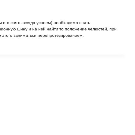
ы его снять всегда успеем) необходимо снять
юзионную шину и на ней найти то положение челюстей, при
е этого заниматься перепротезированием.