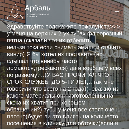
Перейти
к
содержимому
Здравствуйте подскажите пожалуйста>>>
у меня на верхних 2-ух зубах флюорозный
пятна (сказали что их отбелить
нельзя,тока если снимать эмаль и ставить
винир) Я бы хотел их поставить (но
слышал что виниры часто
ломаются,трескаются) да и вообше у всех
по разному….(У ВАС ПРОЧИТАЛ ЧТО
СРОК СЛУЖБЫ ДО 5-ТИ ЛЕТ,а так мне
говорили что всего на 2 года)(неважно из
какого материалы они изготовленны на
скока их хватит при хорошем
обрашении?) зубы у меня все стоят очень
плотно(будет ли это влиять на количесто
посешения в клинику для обточки(если я