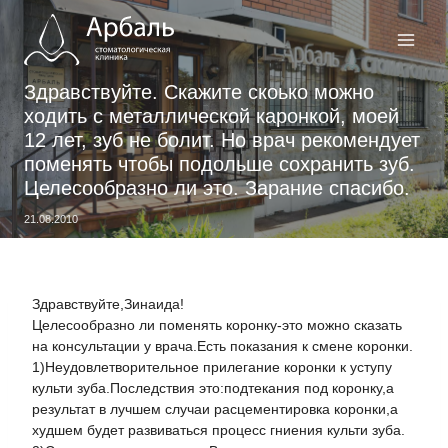
Перейти
к
содержимому
Здравствуйте. Скажите скоько можно
ходить с металлической каронкой, моей
12 лет, зуб не болит. Но врач рекомендует
поменять чтобы подольше сохранить зуб.
Целесообразно ли это. Зарание спасибо.
21.08.2010
Здравствуйте,Зинаида!
Целесообразно ли поменять коронку-это можно сказать
на консультации у врача.Есть показания к смене коронки.
1)Неудовлетворительное прилегание коронки к уступу
культи зуба.Последствия это:подтекания под коронку,а
результат в лучшем случаи расцементировка коронки,а
худшем будет развиваться процесс гниения культи зуба.