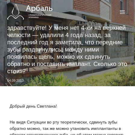
Перейти
к
содержимому
здравствуйте! У меня нет 4-ки на верхней
челюсти — удалили 4 года назад, за
последний год я заметила, что передние
зубы раздвинулись, между ними
появилась щель, можно их сдвинуть
обратно и поставить имплант. Сколько это
стоит?
04.09.2013
Добрый день Светлана!
Не видя Ситуации во рту теоретически, сдвинуть зубы
обратно можно, так же можно утановить имплантанты в
области отсутствующего зуба, но об этом можно говорить