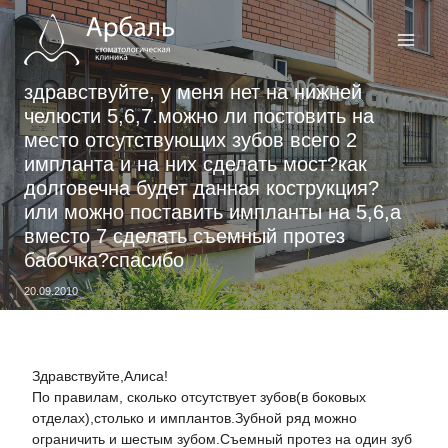
Перейти
к
содержимому
здравствуйте, у меня нет на нижней
челюсти 5,6,7.можно ли постовить на
место отсутствующих зубов всего 2
импланта и на них сделать мост?как
долговечна будет данная кострукция?
или можно поставить импланты на 5,6,а
вместо 7 сделать съемный протез
бабочка?спасибо
20.09.2010
Здравствуйте,Алиса!
По правилам, сколько отсутствует зубов(в боковых
отделах),столько и имплантов.Зубной ряд можно
ограничить и шестым зубом.Съемный протез на один зуб