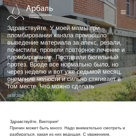
Перейти
к
содержимому
Здравствуйте. У моей мамы при
пломбировании канала произошло
выведение материала за апекс, резали,
почистили, провели повторное лечение и
пломбирование. Поставили бюгельный
протез. Вроде все нормально было, но
через неделю и вот уже седьмой месяц,
онемение челюсти и сильно стягивает в
том месте. Что можно сделать
03.02.2008
Здравствуйте, Виктория!
Причин может быть много. Надо внимательно смотреть и
разбираться, какая из них ведущая. С уважением,