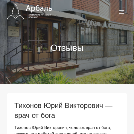
Перейти
к
содержимому
Отзывы
Арбаль
»
Отзывы
»
Страница 3
Тихонов Юрий Викторович —
врач от бога
Тихонов Юрий Викторович, человек врач от бога,
назвать его работай ювелирной, это не сказать