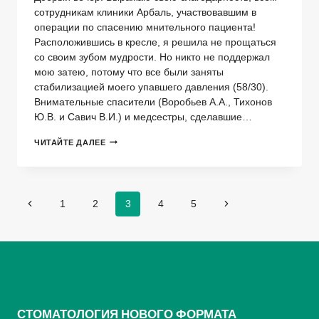
сотрудникам клиники Арбаль, участвовавшим в
операции по спасению мнительного пациента!
Расположившись в кресле, я решила не прощаться
со своим зубом мудрости. Но никто не поддержал
мою затею, потому что все были заняты
стабилизацией моего упавшего давления (58/30).
Внимательные спасители (Воробьев А.А., Тихонов
Ю.В. и Савич В.И.) и медсестры, сделавшие…
ОГРОМНОЕ
ЧИТАЙТЕ ДАЛЕЕ
СПАСИБО
ВАМ!
Навигация
Предыдущая
1
2
3
4
5
Следующая
по
страница
страница
страницам
СТОМАТОЛОГИЯ НОВОГО ФОРМАТА