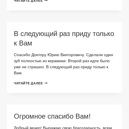
ЧИТАЙТЕ ДАЛЕЕ
РАЗ
В
ЖИЗНИ
МНЕ
ЗАХОТЕЛОСЬ
ВЕРНУТЬСЯ
В следующий раз приду только
К
ВРАЧУ-
к Вам
СТОМАТОЛОГУ
Спасибо Доктору Юрию Викторовичу. Сделали один
зуб полностью из керамики. Второй раз идти было
уже не страшно. В следующий раз приду только к
Вам.
В
ЧИТАЙТЕ ДАЛЕЕ
СЛЕДУЮЩИЙ
РАЗ
ПРИДУ
ТОЛЬКО
К
ВАМ
Огромное спасибо Вам!
Добрый вечер! Выражаю свою благодарность, всем