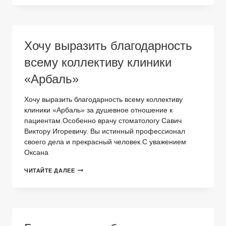
ХОЖУ
С
МОМЕНТА
ОТКРЫТИЯ…
С
Хочу выразить благодарность
2003
ГОДА…
всему коллективу клиники
«Арбаль»
Хочу выразить благодарность всему коллективу
клиники «Арбаль» за душевное отношение к
пациентам.Особенно врачу стоматологу Савич
Виктору Игоревичу. Вы истинный профессионал
своего дела и прекрасный человек.С уважением
Оксана
ХОЧУ
ЧИТАЙТЕ ДАЛЕЕ
ВЫРАЗИТЬ
БЛАГОДАРНОСТЬ
ВСЕМУ
КОЛЛЕКТИВУ
КЛИНИКИ
«АРБАЛЬ»