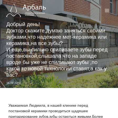
Перейти
к
содержимому
Добрый день!
Доктор скажите,думаю заняться своими
зубками,что надежнее мет-керамика или
керамика,на все зубы?
И еще,вы сильно спиливаете зубы перед
постановкой,слышала что на западе
вроде бы уже не спиливают зубы ,по
какой то новой технологии ставят,а как у
вас?
16.09.2009
Уважаемая Людмила, в нашей клинике перед
постановкой керамики проводиться щадяшее
припарирование зубов,зубы остаються живыми.Более