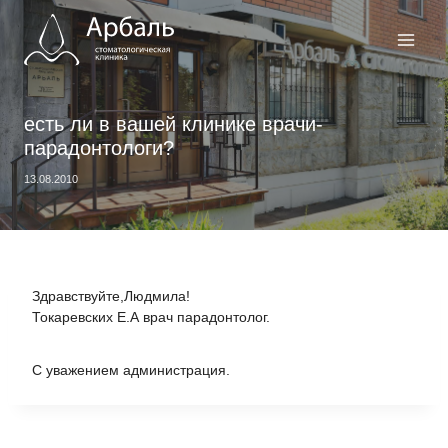
Перейти
к
содержимому
есть ли в вашей клинике врачи-
парадонтологи?
13.08.2010
Здравствуйте,Людмила!
Токаревских Е.А врач парадонтолог.
С уважением администрация.