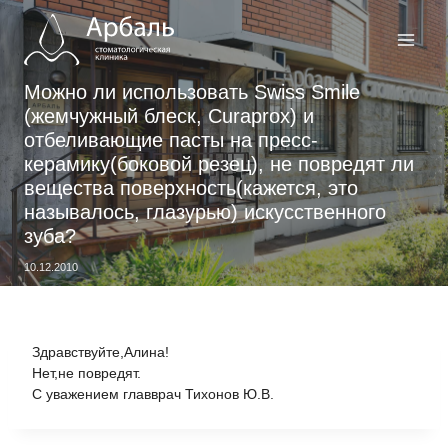
Перейти
к
содержимому
Можно ли использовать Swiss Smile
(жемчужный блеск, Сuraprox) и
отбеливающие пасты на пресс-
керамику(боковой резец), не повредят ли
вещества поверхность(кажется, это
называлось, глазурью) искусственного
зуба?
10.12.2010
Здравствуйте,Алина!
Нет,не повредят.
С уважением главврач Тихонов Ю.В.