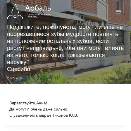
Перейти
к
содержимому
Подскажите, пожалуйста, могут ли еще не
прорезавшиеся зубы мудрости повлиять
на положение остальных зубов, если
растут неправильно, или они могут влиять
на него, только когда показываются
наружу?
Спасибо.
20.05.2011
Здравствуйте,Анна!
Да,могут.И очень даже сильно.
С уважением главрач Тихонов Ю.В.