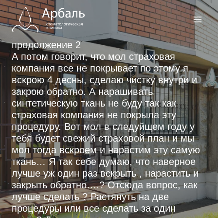
Перейти
к
содержимому
продолжение 2
А потом говорит, что мол страховая
компания все не покрывает по этому я
вскрою 4 десны, сделаю чистку внутри и
закрою обратно. А нарашивать
синтетическую ткань не буду так как
страховая компания не покрыла эту
процедуру. Вот мол в следуйщем году у
тебя будет свежий страховой план и мы
мол тогда вскроем и нарастим эту самую
ткань… Я так себе думаю, что наверное
лучше уж один раз вскрыть , нарастить и
закрыть обратно….? Отсюда вопрос, как
лучше сделать ? Растянуть на две
процедуры или все сделать за один