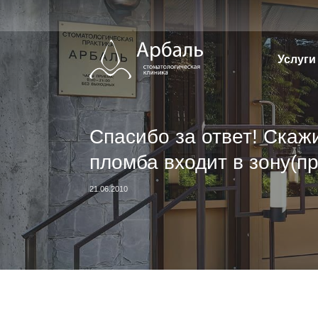
Перейти
к
содержимому
Услуги
Спасибо за ответ! Скаж
пломба входит в зону(п
21.06.2010