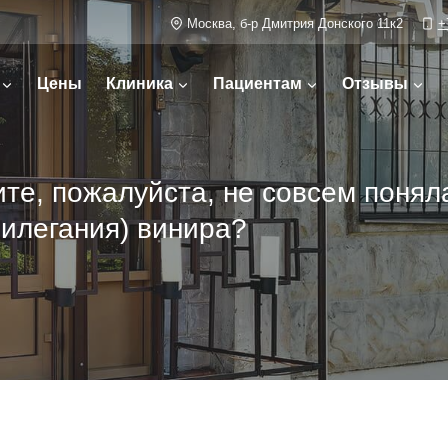
Москва, б-р Дмитрия Донского 11к2
+
Цены
Клиника
Пациентам
Отзывы
ите, пожалуйста, не совсем понял
рилегания) винира?