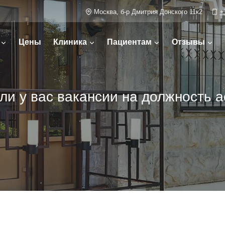
Москва, б-р Дмитрия Донского 11к2
+
Цены
Клиника
Пациентам
Отзывы
ли у вас вакансии на должность а