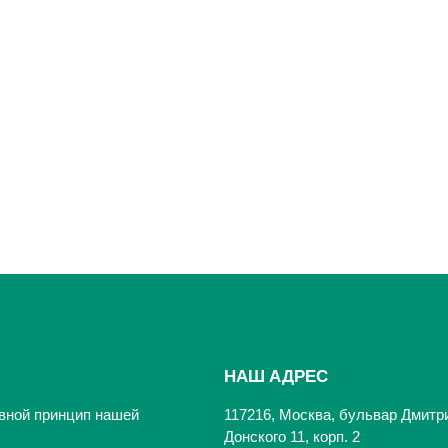
НАШ АДРЕС
вной принцип нашей
117216, Москва, бульвар Дмитр
Донского 11, корп. 2