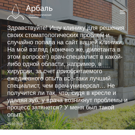
Перейти
к
содержимому
Здравствуйте! Ищу клинику для решения
своих стоматологических проблем и
случайно попала на сайт вашей клиники.
На мой взгляд (конечно же, дилетанта в
этом вопросе!) врач-специалист в какой-
либо одной области, например, в
хирургии, за счет приобретаемого
ежедневного опыта все-таки лучший
специалист, чем врач-универсал… Не
получится ли так, что, сидя в кресле и
удаляя зуб, у врача возникнут проблемы и
процесс затянется? У меня был такой
опыт.
25.03.2011