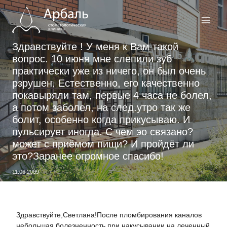
Перейти
к
содержимому
Здравствуйте ! У меня к Вам такой
вопрос. 10 июня мне слепили зуб
практически уже из ничего, он был очень
рзрушен. Естественно, его качественно
покавыряли там, первые 4 часа не болел,
а потом заболел, на след.утро так же
болит, особенно когда прикусываю. И
пульсирует иногда. С чем эо связано?
может с приёмом пищи? И пройдёт ли
это?Заранее огромное спасибо!
11.06.2009
Здравствуйте,Светлана!После пломбирования каналов
небольшая болезненность при накусывании на леченный