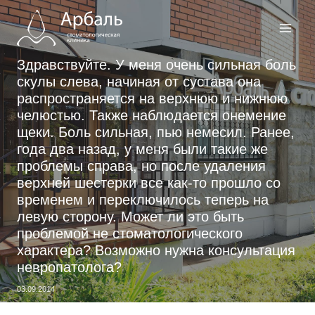
Перейти
к
содержимому
Здравствуйте. У меня очень сильная боль
скулы слева, начиная от сустава она
распространяется на верхнюю и нижнюю
челюстью. Также наблюдается онемение
щеки. Боль сильная, пью немесил. Ранее,
года два назад, у меня были такие же
проблемы справа, но после удаления
верхней шестерки все как-то прошло со
временем и переключилось теперь на
левую сторону. Может ли это быть
проблемой не стоматологического
характера? Возможно нужна консультация
невропатолога?
03.09.2014