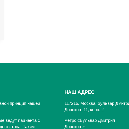
НАШ АДРЕС
вной принцип нашей
117216, Москва, бульвар Дмитр
Донского 11, корп. 2
ые ведут пациента с
метро «Бульвар Дмитрия
его этапа. Таким
Донского»