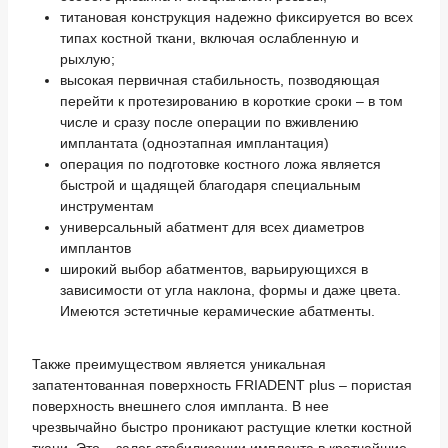
титановая конструкция надежно фиксируется во всех
типах костной ткани, включая ослабленную и
рыхлую;
высокая первичная стабильность, позводяющая
перейти к протезированию в короткие сроки – в том
числе и сразу после операции по вживлению
имплантата (одноэтапная имплантация)
операция по подготовке костного ложа является
быстрой и щадящей благодаря специальным
инструментам
универсальный абатмент для всех диаметров
имплантов
широкий выбор абатментов, варьирующихся в
зависимости от угла наклона, формы и даже цвета.
Имеются эстетичные керамические абатменты.
Также преимуществом является уникальная
запатентованная поверхность FRIADENT plus – пористая
поверхность внешнего слоя импланта. В нее
чрезвычайно быстро проникают растущие клетки костной
ткани. Это – залог стабилизации импланта в кратчайшие