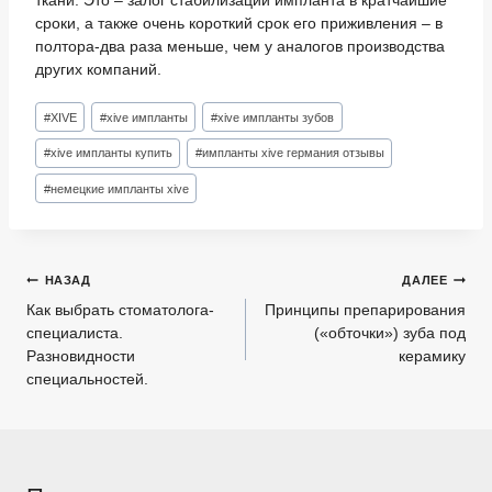
сроки, а также очень короткий срок его приживления – в
полтора-два раза меньше, чем у аналогов производства
других компаний.
Метки
#
XIVE
#
xive импланты
#
xive импланты зубов
записи:
#
xive импланты купить
#
импланты xive германия отзывы
#
немецкие импланты xive
Навигация
НАЗАД
ДАЛЕЕ
по
Как выбрать стоматолога-
Принципы препарирования
специалиста.
(«обточки») зуба под
записям
Разновидности
керамику
специальностей.