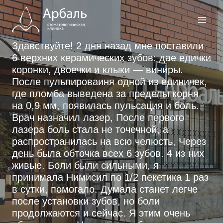
Перейти
к
содержимому
Здавствуйте! 2 дня назад мне поставили
6 верхних керамических зубов: дае едички
коронки, двоечки и клыки — виниры.
После пульпироваиня одной из единичек,
где пломба выведена за пределы корня
на 0,9 мм, появилась пульсация и боль.
Врач назначил лазер, После первого
лазера боль стала не точечной, а
распространилась на всю челюсть, Через
день была обточка всех 6 зубов. 4 из них
живые. Боли были сильными, я
принимала Нимисил по 1/2 пекетика 1 раз
в сутки, помогало. Думала станет легче
после установки зубов, но боли
продолжаются и сейчас. Я этим очень