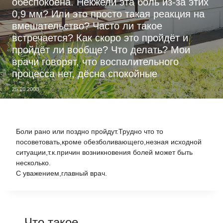
обеспокоена. Некжели эта боль из-за этих
0,9 мм? Или это просто такая реакция на
вмешательство? Часто ли такое
встречается? Как скоро это пройдёт и
пройдёт ли вообще? Что делать? Мои
врачи говорят, что воспалительного
процесса нет, дёсна спокойные
25.10.2008
Боли рано или поздно пройдут.Трудно что то
посоветовать,кроме обезболивающего,незная исходной
ситуации,т.к.причин возникновения болей может быть
несколько.
С уважением,главный врач.
Что такое