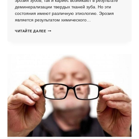
эрозия зубов, так и кариес возникают в результате
деминерализации твердых тканей зуба. Но эти
состояния имеют различную этиологию. Эрозия
является результатом химического…
НАТУРАЛЬНЫЙ
ЧИТАЙТЕ ДАЛЕЕ
МЁД
–
ЛУЧШЕЕ
СРЕДСТВО
ПРОФИЛАКТИКИ
ЗАБОЛЕВАНИЙ
ПОЛОСТИ
РТА