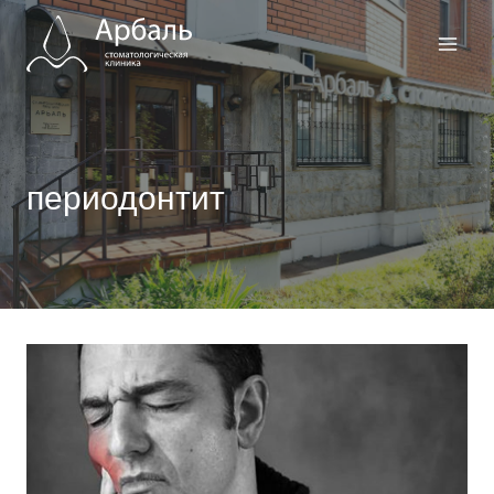
Перейти
к
содержимому
периодонтит