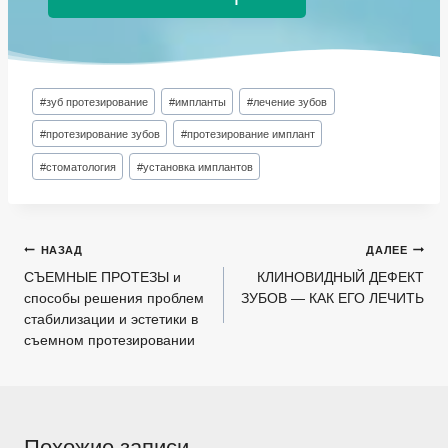
Метки
#
зуб протезирование
#
импланты
#
лечение зубов
записи:
#
протезирование зубов
#
протезирование имплант
#
стоматология
#
установка имплантов
Навигация
НАЗАД
ДАЛЕЕ
по
СЪЕМНЫЕ ПРОТЕЗЫ и
КЛИНОВИДНЫЙ ДЕФЕКТ
способы решения проблем
ЗУБОВ — КАК ЕГО ЛЕЧИТЬ
записям
стабилизации и эстетики в
съемном протезировании
Похожие записи