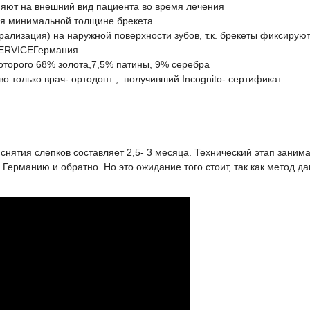
ияют на внешний вид пациента во время лечения
ря минимальной толщине брекета
рализация) на наружной поверхности зубов, т.к. брекеты фиксирую
SERVICEГермания
которого 68% золота,7,5% патины, 9% серебра
во только врач- ортодонт , получивший Incognito- сертификат
снятия слепков составляет 2,5- 3 месяца. Технический этап зани
 Германию и обратно. Но это ожидание того стоит, так как метод д