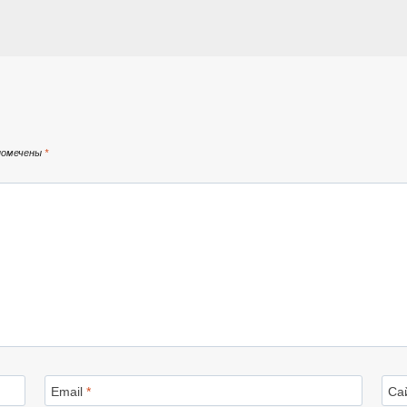
помечены
*
Email
*
Са