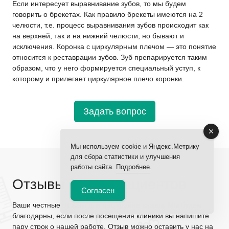
Если интересует выравнивание зубов, то мы будем
говорить о брекетах. Как правило брекеты имеются на 2
челюсти, т.е. процесс выравнивания зубов происходит как
на верхней, так и на нижний челюсти, но бывают и
исключения. Коронка с циркулярным плечом — это понятие
относится к реставрации зубов. Зуб препарируется таким
образом, что у него формируется специальный уступ, к
которому и прилегает циркулярное плечо коронки.
Задать вопрос
Мы используем cookie и Яндекс.Метрику
для сбора статистики и улучшения
работы сайта.
Подробнее
.
Отзывы наших пациентов
Согласен
Ваши честные отзывы для нас крайне важны. Мы будем
благодарны, если после посещения клиники вы напишите
пару строк о нашей работе. Отзыв можно оставить у нас на