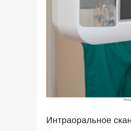
Ретг
Интраоральное ска