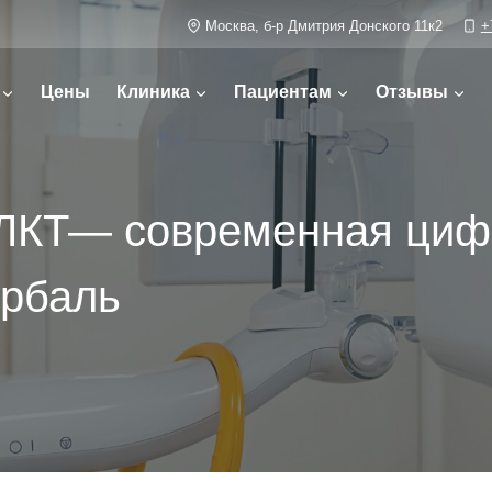
Москва, б-р Дмитрия Донского 11к2
+
Цены
Клиника
Пациентам
Отзывы
КЛКТ— современная циф
Арбаль