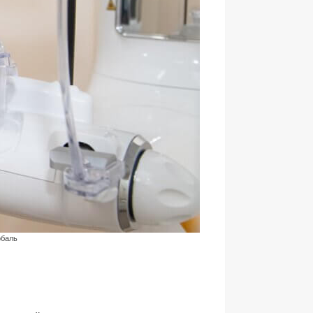
рбаль