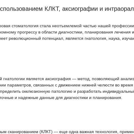
спользованием КЛКТ, аксиографии и интраорал
ровая стоматология стала неотъемлемой частью нашей професси
ромному прогрессу в области диагностики, планирования лечения 
имеет революционный потенциал, является гнатология, наука, изу
 гнатологии является аксиография — метод, позволяющий анализ
нии параметров, связанных с движением нижней челюсти во время 
определить окклюзионную патологию и разработать индивидуальн
точные и надежные данные для диагностики и планирования.
ым сканированием (КЛКТ) — еще одна важная технология, примен