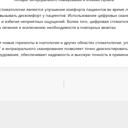
Аппарат интерорального сканирования в клинике Арбаль
томатологии является улучшение комфорта пациентов во время л
 вызывать дискомфорт у пациентов. Использование цифровых скане
м и избегая неприятных ощущений. Более того, цифровая стоматол
ва лечения и исключению необходимости в повторных визитах.
 новые горизонты в гнатологии и других областях стоматологии, у
 и интраорального сканирования позволяет точно диагностировать
удование, обеспечивает надежность и высокую точность в примен