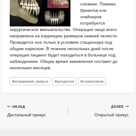
сложнее. Помимо
брекетов или
элайнеров
потребуется
хирургическое вмешательство. Операция чаще всего
направлена на коррекцию размеров нижней челюсти.
Проводится она только в условиях стационара под
общим наркозом. В течение нескольких дней после
операции пациент будет находиться в больнице под
наблюдением. Общее время заживления составит до
нескольких месяцев.
Метки
#
исправление_прикуса
#
ортодонтия
#
стоматология
записи:
Навигация
НАЗАД
ДАЛЕЕ
по
Дистальный прикус
Открытый прикус
записям