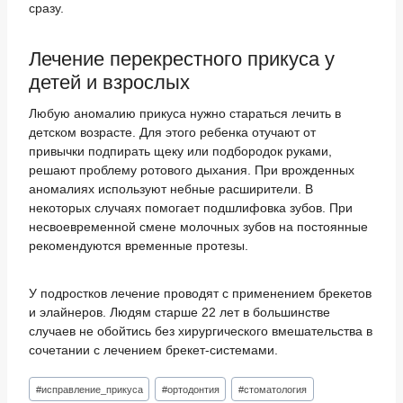
сразу.
Лечение перекрестного прикуса у
детей и взрослых
Любую аномалию прикуса нужно стараться лечить в
детском возрасте. Для этого ребенка отучают от
привычки подпирать щеку или подбородок руками,
решают проблему ротового дыхания. При врожденных
аномалиях используют небные расширители. В
некоторых случаях помогает подшлифовка зубов. При
несвоевременной смене молочных зубов на постоянные
рекомендуются временные протезы.
У подростков лечение проводят с применением брекетов
и элайнеров. Людям старше 22 лет в большинстве
случаев не обойтись без хирургического вмешательства в
сочетании с лечением брекет-системами.
Метки
#
исправление_прикуса
#
ортодонтия
#
стоматология
записи: