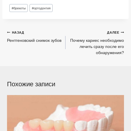
Метки
#
брекеты
#
ортодонтия
записи:
Навигация
НАЗАД
ДАЛЕЕ
по
Рентгеновский снимок зубов
Почему кариес необходимо
лечить сразу после его
записям
обнаружения?
Похожие записи