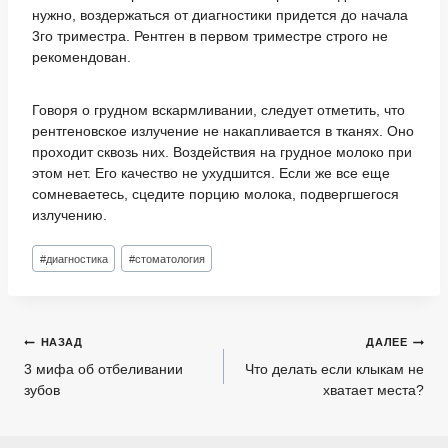
нужно, воздержаться от диагностики придется до начала
3го триместра. Рентген в первом триместре строго не
рекомендован.
Говоря о грудном вскармливании, следует отметить, что
рентгеновское излучение не накапливается в тканях. Оно
проходит сквозь них. Воздействия на грудное молоко при
этом нет. Его качество не ухудшится. Если же все еще
сомневаетесь, сцедите порцию молока, подвергшегося
излучению.
Метки
#
диагностика
#
стоматология
записи:
Навигация
НАЗАД
ДАЛЕЕ
по
3 мифа об отбеливании
Что делать если клыкам не
зубов
хватает места?
записям