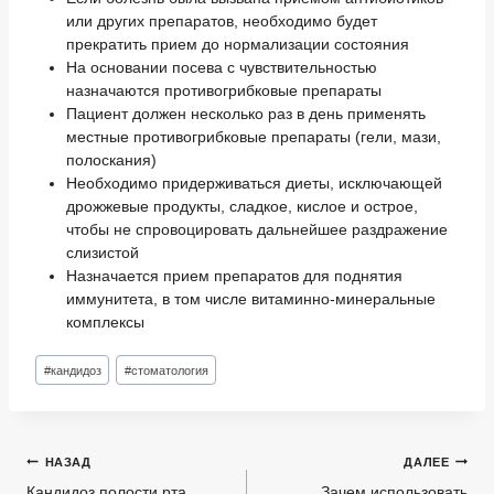
или других препаратов, необходимо будет
прекратить прием до нормализации состояния
На основании посева с чувствительностью
назначаются противогрибковые препараты
Пациент должен несколько раз в день применять
местные противогрибковые препараты (гели, мази,
полоскания)
Необходимо придерживаться диеты, исключающей
дрожжевые продукты, сладкое, кислое и острое,
чтобы не спровоцировать дальнейшее раздражение
слизистой
Назначается прием препаратов для поднятия
иммунитета, в том числе витаминно-минеральные
комплексы
Метки
#
кандидоз
#
стоматология
записи:
Навигация
НАЗАД
ДАЛЕЕ
по
Кандидоз полости рта
Зачем использовать