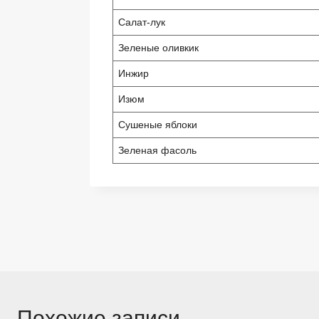
Салат-лук
Зеленые оливкик
Инжир
Изюм
Сушеные яблоки
Зеленая фасоль
Навигация
по
записям
Похожие записи