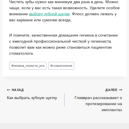
Чистить зубы нужно как минимум два раза в день. Можно
чаще, если у вас есть такая возможность. Уделите особое
внимание
выбору зубной щетки
. Флосс должен лежать у
вас кармане или сумочке всегда.
И помните, качественная домашняя гигиена в сочетании
с ежегодной профессиональной чисткой у гигиениста
позволит вам как можно реже становиться пациентом
стоматолога.
Метки
#
гигиена_полости_рта
#
стоматология
записи:
Навигация
НАЗАД
ДАЛЕЕ
по
Как выбрать зубную щетку
Главврач рассказывает о
протезировании на
записям
имплантах