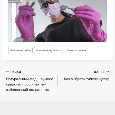
Метки
#
лечение зубов
#
лечение пульпита
#
стоматология
записи:
Навигация
НАЗАД
ДАЛЕЕ
по
Натуральный мёд – лучшее
Как выбрать зубную щетку
средство профилактики
записям
заболеваний полости рта