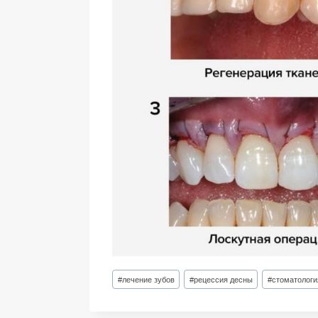
Метки
#
лечение зубов
#
рецессия десны
#
стоматологи
записи: