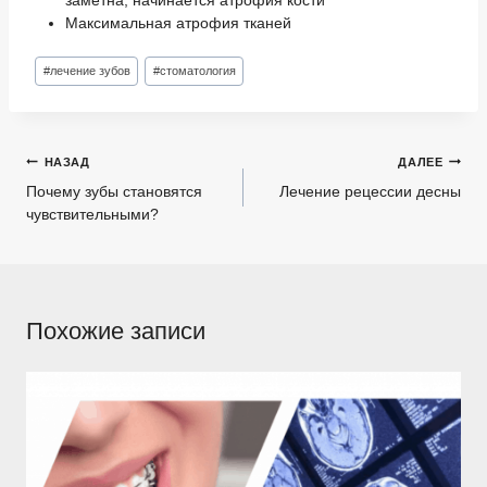
заметна, начинается атрофия кости
Максимальная атрофия тканей
Метки
#
лечение зубов
#
стоматология
записи:
Навигация
НАЗАД
ДАЛЕЕ
по
Почему зубы становятся
Лечение рецессии десны
чувствительными?
записям
Похожие записи