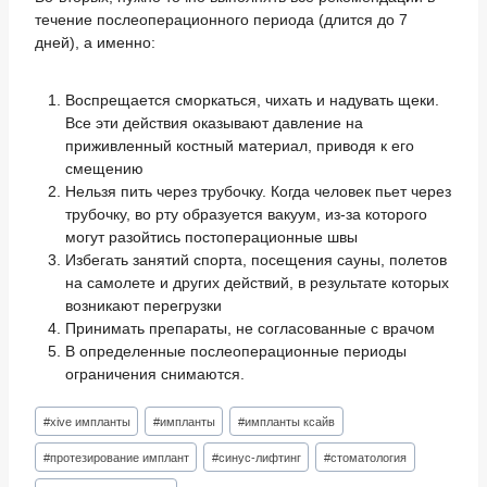
течение послеоперационного периода (длится до 7
дней), а именно:
Воспрещается сморкаться, чихать и надувать щеки.
Все эти действия оказывают давление на
приживленный костный материал, приводя к его
смещению
Нельзя пить через трубочку. Когда человек пьет через
трубочку, во рту образуется вакуум, из-за которого
могут разойтись постоперационные швы
Избегать занятий спорта, посещения сауны, полетов
на самолете и других действий, в результате которых
возникают перегрузки
Принимать препараты, не согласованные с врачом
В определенные послеоперационные периоды
ограничения снимаются.
Метки
#
xive импланты
#
импланты
#
импланты ксайв
записи:
#
протезирование имплант
#
синус-лифтинг
#
стоматология