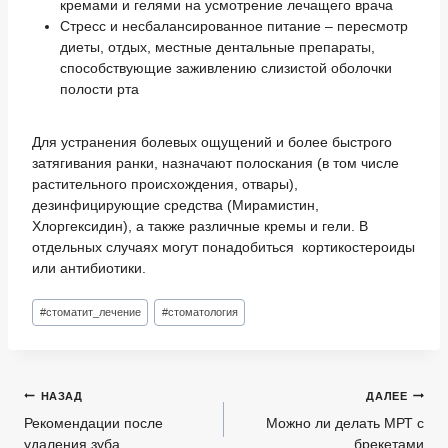
кремами и гелями на усмотрение лечащего врача
Стресс и несбалансированное питание – пересмотр
диеты, отдых, местные дентальные препараты,
способствующие заживлению слизистой оболочки
полости рта
Для устранения болевых ощущений и более быстрого
затягивания ранки, назначают полоскания (в том числе
растительного происхождения, отвары),
дезинфицирующие средства (Мирамистин,
Хлоргексидин), а также различные кремы и гели. В
отдельных случаях могут понадобиться кортикостероиды
или антибиотики.
Метки
#
стоматит_лечение
#
стоматология
записи:
Навигация
НАЗАД
ДАЛЕЕ
по
Рекомендации после
Можно ли делать МРТ с
удаления зуба
брекетами