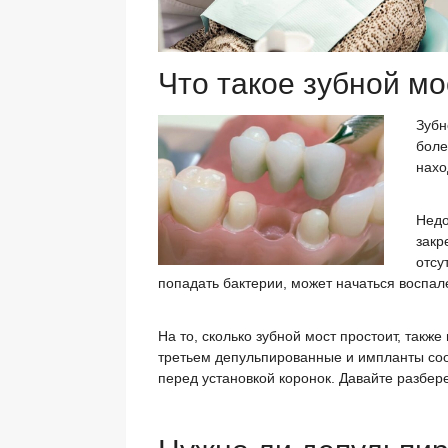
Что такое зубной мо
Зубн
боле
нахо
Недо
закр
отсу
попадать бактерии, может начаться воспал
На то, сколько зубной мост простоит, так
третьем депульпированные и импланты соо
перед установкой коронок. Давайте разбер