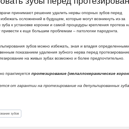
овать зубы перед протезирова
и врачи принимают решение удалить нервы опорных зубов перед
избежать осложнений в будущем, которые могут возникнуть из-за
 зуба к установке коронки и самой процедуры крепления протеза н
т привести к еще большим проблемам – патологии пародонта.
льпирования зубов можно избежать, зная и владея определенным
венным показанием удаления зубного нерва перед протезировани
отезирование на живых зубах возможно и более предпочтительно.
но практикуется
протезирование (мелаллокерамические коронк
ется от гарантии на протезирование на депульпированных зуба
ование зубов