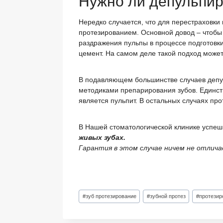
Нужно ли депульпир
Нередко случается, что для перестраховк
протезированием. Основной довод – чтобы 
раздражения пульпы в процессе подготовки
цемент. На самом деле такой подход може
В подавляющем большинстве случаев депу
методиками препарирования зубов. Единст
является пульпит. В остальных случаях пр
В Нашей стоматологической клинике успеш
живых зубах.
Гарантия в этом случае ничем не отлича
Метки
#
зуб протезирование
#
зубной протез
#
протезир
записи: