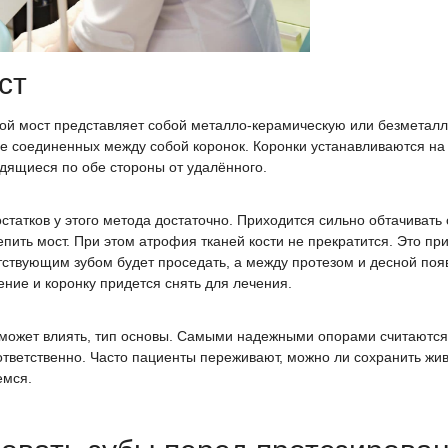
ст
ой мост представляет собой металло-керамическую или безметалл
е соединенных между собой коронок. Коронки устанавливаются на 
дящиеся по обе стороны от удалённого.
статков у этого метода достаточно. Приходится сильно обтачивать
епить мост. При этом атрофия тканей кости не прекратится. Это прив
тствующим зубом будет проседать, а между протезом и десной поя
ение и коронку придется снять для лечения.
же может влиять, тип основы. Самыми надежными опорами считаютс
тветственно. Часто пациенты переживают, можно ли сохранить жив
емся.