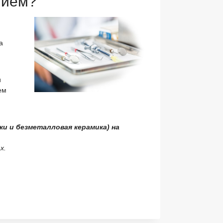
нием?
а
и
ем
и и безметалловая керамика) на
х.