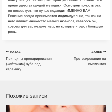
Консультации, на которых Врач расскажет и покажет все
преимущества каждой методики. Осмотрев полость рта,
он посоветует, что лучше подходит ИМЕННО ВАМ.
Решение всегда принимается индивидуально, так как на
него влияет множество мелких нюансов, казалось бы,
совсем для вас незаметных, но которые играют большую
роль.
Навигация
НАЗАД
ДАЛЕЕ
по
Принципы препарирования
Протезирование на
(«обточки») зуба под
имплантах
записям
керамику
Похожие записи