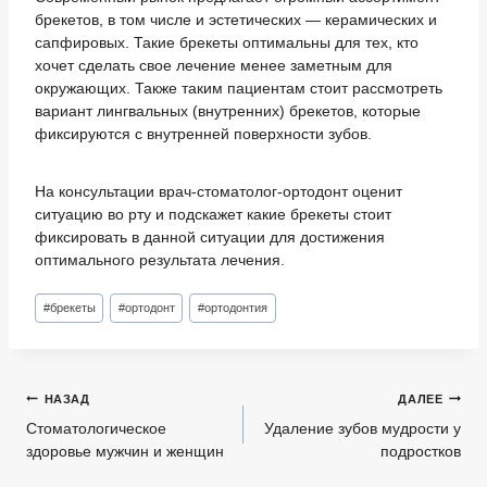
брекетов, в том числе и эстетических — керамических и
сапфировых. Такие брекеты оптимальны для тех, кто
хочет сделать свое лечение менее заметным для
окружающих. Также таким пациентам стоит рассмотреть
вариант лингвальных (внутренних) брекетов, которые
фиксируются с внутренней поверхности зубов.
На консультации врач-стоматолог-ортодонт оценит
ситуацию во рту и подскажет какие брекеты стоит
фиксировать в данной ситуации для достижения
оптимального результата лечения.
Метки
#
брекеты
#
ортодонт
#
ортодонтия
записи:
Навигация
НАЗАД
ДАЛЕЕ
по
Стоматологическое
Удаление зубов мудрости у
здоровье мужчин и женщин
подростков
записям