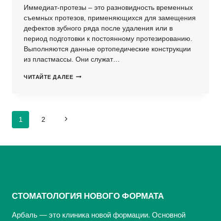
Иммедиат-протезы – это разновидность временных
съемных протезов, применяющихся для замещения
дефектов зубного ряда после удаления или в
период подготовки к постоянному протезированию.
Выполняются данные ортопедические конструкции
из пластмассы. Они служат…
ИММЕДИАТ
ЧИТАЙТЕ ДАЛЕЕ
—
ПРОТЕЗЫ
—
ЧТО
Навигация
ЭТО
1
2
Следующая
ТАКОЕ?
по
страница
страницам
СТОМАТОЛОГИЯ НОВОГО ФОРМАТА
Арбаль — это клиника новой формации. Основной